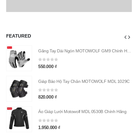
FEATURED
Găng Tay Dài Ngón MOTOWOLF GM9 Chính Hãng
Găng Tay Dài Ngón MOTOWOLF GM9 Chính Hãng
0
out of 5
550.000
₫
9C
Giáp Bảo Hộ Tay Chân MOTOWOLF MDL 1029C
0
out of 5
820.000
₫
g
Áo Giáp Lưới Motowolf MDL 0530B Chính Hãng
0
out of 5
1.950.000
₫