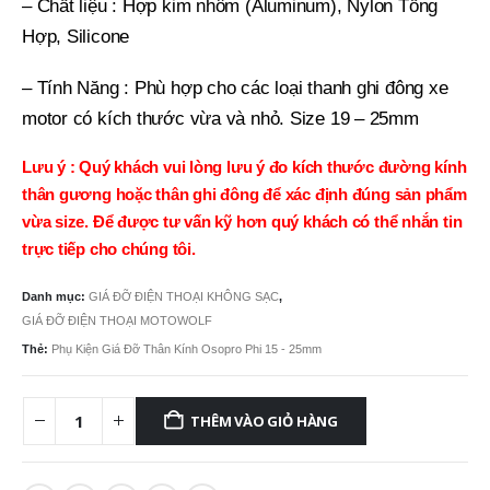
– Chất liệu : Hợp kim nhôm (Aluminum), Nylon Tổng
Hợp, Silicone
– Tính Năng : Phù hợp cho các loại thanh ghi đông xe
motor có kích thước vừa và nhỏ. Size 19 – 25mm
Lưu ý : Quý khách vui lòng lưu ý đo kích thước đường kính
thân gương hoặc thân ghi đông để xác định đúng sản phẩm
vừa size. Để được tư vấn kỹ hơn quý khách có thể nhắn tin
trực tiếp cho chúng tôi.
Danh mục:
GIÁ ĐỠ ĐIỆN THOẠI KHÔNG SẠC
,
GIÁ ĐỠ ĐIỆN THOẠI MOTOWOLF
Thẻ:
Phụ Kiện Giá Đỡ Thân Kính Osopro Phi 15 - 25mm
THÊM VÀO GIỎ HÀNG