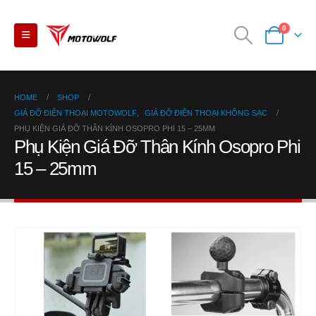
0
HOME
SHOP
GIÁ ĐỠ ĐIỆN THOẠI MOTOWOLF
,
GIÁ ĐỠ ĐIỆN THOẠI KHÔNG SẠC
PHỤ KIỆN GIÁ ĐỠ THÂN KÍNH OSOPRO PHI 15 – 25MM
Phụ Kiện Giá Đỡ Thân Kính Osopro Phi
15 – 25mm