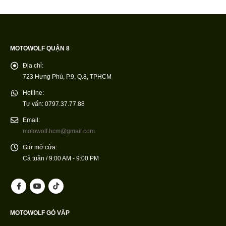
MOTOWOLF QUẬN 8
Địa chỉ:
723 Hưng Phú, P.9, Q.8, TPHCM
Hotline:
Tư vấn: 0797.37.77.88
Email:
motowolf.hcm@gmail.com
Giờ mở cửa:
Cả tuần / 9:00 AM - 9:00 PM
MOTOWOLF GÒ VẤP