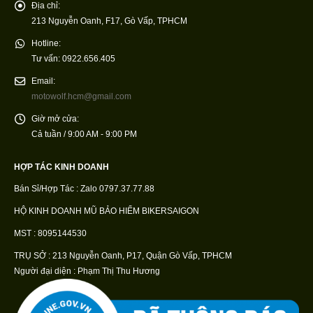
Địa chỉ:
213 Nguyễn Oanh, F17, Gò Vấp, TPHCM
Hotline:
Tư vấn: 0922.656.405
Email:
motowolf.hcm@gmail.com
Giờ mở cửa:
Cả tuần / 9:00 AM - 9:00 PM
HỢP TÁC KINH DOANH
Bán Sỉ/Hợp Tác : Zalo 0797.37.77.88
HỘ KINH DOANH MŨ BẢO HIỂM BIKERSAIGON
MST : 8095144530
TRỤ SỞ : 213 Nguyễn Oanh, P17, Quận Gò Vấp, TPHCM
Người đại diện : Phạm Thị Thu Hương