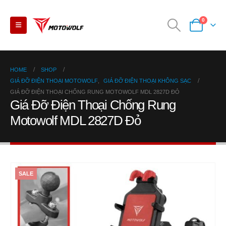
0
HOME
SHOP
GIÁ ĐỠ ĐIỆN THOẠI MOTOWOLF
,
GIÁ ĐỠ ĐIỆN THOẠI KHÔNG SẠC
GIÁ ĐỠ ĐIỆN THOẠI CHỐNG RUNG MOTOWOLF MDL 2827D ĐỎ
Giá Đỡ Điện Thoại Chống Rung
Motowolf MDL 2827D Đỏ
SALE