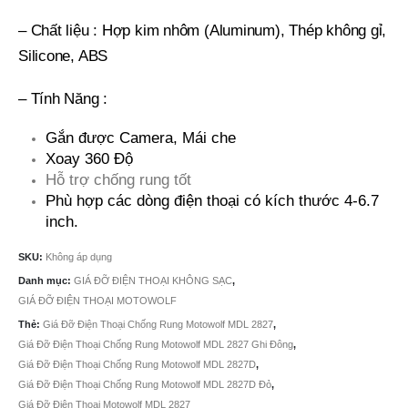
– Chất liệu : Hợp kim nhôm (Aluminum), Thép không gỉ,
Silicone, ABS
– Tính Năng :
Gắn được Camera, Mái che
Xoay 360 Độ
Hỗ trợ chống rung tốt
Phù hợp các dòng điện thoại có kích thước 4-6.7
inch.
SKU:
Không áp dụng
Danh mục:
GIÁ ĐỠ ĐIỆN THOẠI KHÔNG SẠC
,
GIÁ ĐỠ ĐIỆN THOẠI MOTOWOLF
Thẻ:
Giá Đỡ Điện Thoại Chống Rung Motowolf MDL 2827
,
Giá Đỡ Điện Thoại Chống Rung Motowolf MDL 2827 Ghi Đông
,
Giá Đỡ Điện Thoại Chống Rung Motowolf MDL 2827D
,
Giá Đỡ Điện Thoại Chống Rung Motowolf MDL 2827D Đỏ
,
Giá Đỡ Điện Thoại Motowolf MDL 2827