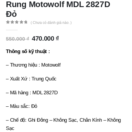
Rung Motowolf MDL 2827D
Đỏ
( Chưa có đánh giá nào. )
0
out of 5
Giá
Giá
470.000
₫
550.000
₫
gốc
hiện
là:
tại
Thông số kỹ thuật :
550.000 ₫.
là:
470.000 ₫.
– Thương hiệu : Motowolf
– Xuất Xứ : Trung Quốc
– Mã hàng : MDL 2827D
– Màu sắc: Đỏ
– Chế độ: Ghi Đông – Không Sạc, Chân Kính – Không
Sạc