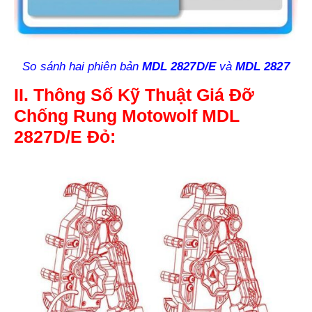
So sánh hai phiên bản
MDL 2827D/E
và
MDL 2827
II. Thông Số Kỹ Thuật Giá Đỡ
Chống Rung Motowolf MDL
2827D/E Đỏ: