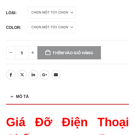
LOẠI
COLOR
THÊM VÀO GIỎ HÀNG
MÔ TẢ
Giá Đỡ Điện Thoại