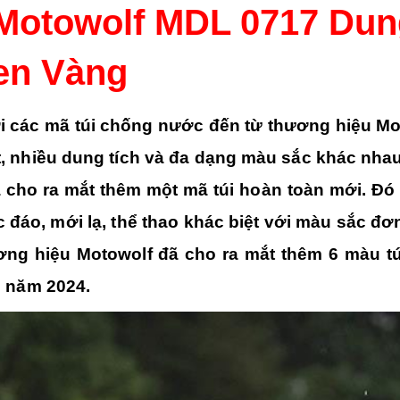
Motowolf MDL 0717 Dun
Đen Vàng
i các mã túi chống nước đến từ thương hiệu Mo
, nhiều dung tích và đa dạng màu sắc khác nha
cho ra mắt thêm một mã túi hoàn toàn mới. Đó 
Găng Tay Dài Ngón MOTOWOLF GM9 Chính Hãng
đáo, mới lạ, thể thao khác biệt với màu sắc đơ
0
out of 5
0
out of 5
550.000
₫
550.000
₫
ơng hiệu Motowolf đã cho ra mắt thêm 6 màu t
 năm 2024.
Giáp Bảo Hộ Tay Chân MOTOWOLF MDL 1029C
0
out of 5
0
out of 5
820.000
₫
820.000
₫
Áo Giáp Lưới Motowolf MDL 0530B Chính Hãng