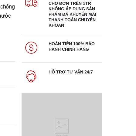
CHO ĐƠN TRÊN 1TR
 chống
KHÔNG ÁP DỤNG SẢN
PHẨM ĐÃ KHUYẾN MÃI
thước
THANH TOÁN CHUYỂN
KHOẢN
HOÀN TIỀN 100% BẢO
HÀNH CHÍNH HÃNG
HỖ TRỢ TƯ VẤN 24/7