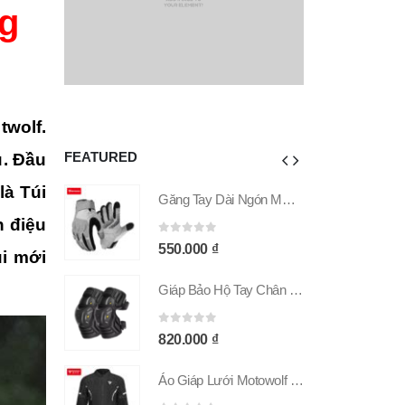
g
twolf.
FEATURED
u. Đầu
là Túi
Găng Tay Dài Ngón MOTOWOLF GM9 Chính Hãng
Găng Tay Dài Ngón MOTOWOLF GM9 Chính Hãng
n điệu
0
out of 5
0
550.000
₫
úi mới
Giáp Bảo Hộ Tay Chân MOTOWOLF MDL 1029C
Giáp Bảo Hộ Tay Chân MOTOWOLF MDL 1029C
0
out of 5
0
820.000
₫
Áo Giáp Lưới Motowolf MDL 0530B Chính Hãng
Áo Giáp Lưới Motowolf MDL 0530B Chính Hãng