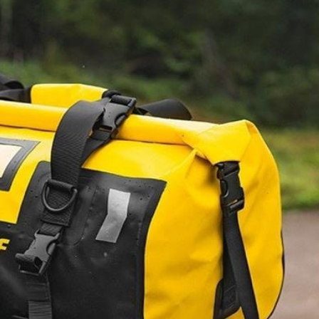
0
out of 5
0
out of 5
1.950.000
₫
1.950.000
₫