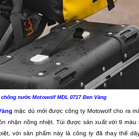
i chống nước Motowolf MDL 0717 Đen Vàng
Vàng
mặc dù mới được công ty Motowolf cho ra m
n nhận nồng nhiệt. Túi được sản xuất với 9 màu 
ệt, với sản phẩm này là công ty đã thay thế dâ