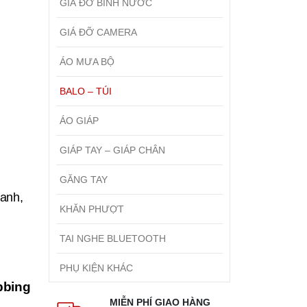
GIÁ ĐỠ BÌNH NƯỚC
GIÁ ĐỠ CAMERA
ÁO MƯA BỘ
BALO – TÚI
ÁO GIÁP
GIÁP TAY – GIÁP CHÂN
GĂNG TAY
anh,
KHĂN PHƯỢT
TAI NGHE BLUETOOTH
PHỤ KIỆN KHÁC
bbing
MIỄN PHÍ GIAO HÀNG