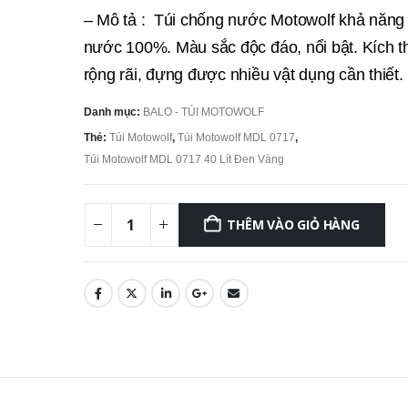
– Mô tả : Túi chống nước Motowolf khả năng
nước 100%. Màu sắc độc đáo, nổi bật. Kích 
rộng rãi, đựng được nhiều vật dụng cần thiết.
Danh mục:
BALO - TÚI MOTOWOLF
Thẻ:
Túi Motowolf
,
Túi Motowolf MDL 0717
,
Túi Motowolf MDL 0717 40 Lít Đen Vàng
THÊM VÀO GIỎ HÀNG