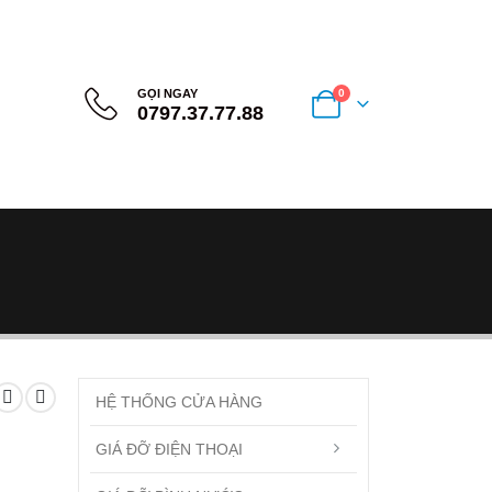
GỌI NGAY
0
0797.37.77.88
HỆ THỐNG CỬA HÀNG
GIÁ ĐỠ ĐIỆN THOẠI