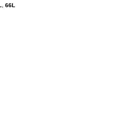
L
,
66L