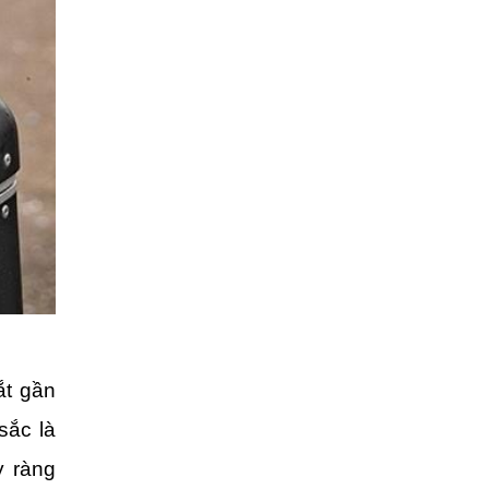
ắt gần
sắc là
y ràng