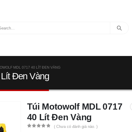
OWOLF MDL 0717 40 LÍT ĐEN VÀNG
 Lít Đen Vàng
Túi Motowolf MDL 0717
40 Lít Đen Vàng
( Chưa có đánh giá nào. )
0
out of 5