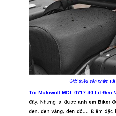
Giới thiệu sản phẩm
tú
Túi Motowolf MDL 0717 40 Lít Đen 
đầy. Nhưng lại được
anh em Biker
đó
đen, đen vàng, đen đỏ,… Điểm đặc bi