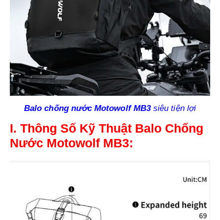
Balo chống nước Motowolf MB3
siêu tiện lợi
I. Thông Số Kỹ Thuật Balo Chống
Nước
Motowolf
MB3: