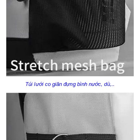
Túi lưới co giãn đựng bình nước, dù,..