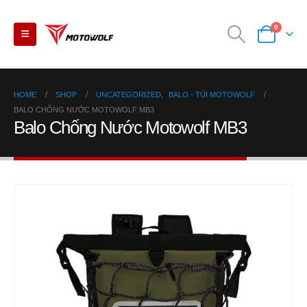
0
HOME
SHOP
UNCATEGORIZED
,
BALO - TÚI MOTOWOLF
BALO CHỐNG NƯỚC MOTOWOLF MB3
Balo Chống Nước Motowolf MB3