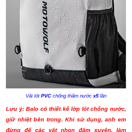
Vải lót
PVC
chống thấm nước
x5
lần
Lưu ý: Balo có thiết kế lớp lót chống nước,
giữ nhiệt bên trong. Khi sử dụng, anh em
đừng để các vật nhọn đâm xuyên, làm