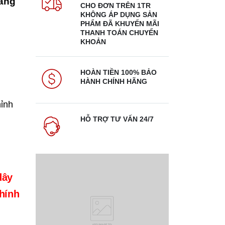
háng
CHO ĐƠN TRÊN 1TR
KHÔNG ÁP DỤNG SẢN
PHẨM ĐÃ KHUYẾN MÃI
THANH TOÁN CHUYỂN
KHOẢN
HOÀN TIỀN 100% BẢO
HÀNH CHÍNH HÃNG
hỉnh
HỖ TRỢ TƯ VẤN 24/7
dây
chính