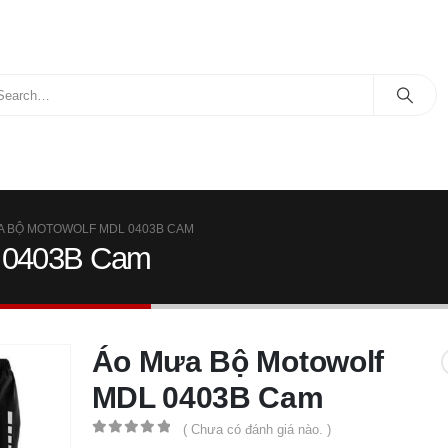
A BỘ MOTOWOLF MDL 0403B CAM
 0403B Cam
Áo Mưa Bộ Motowolf
MDL 0403B Cam
( Chưa có đánh giá nào. )
0
out of 5