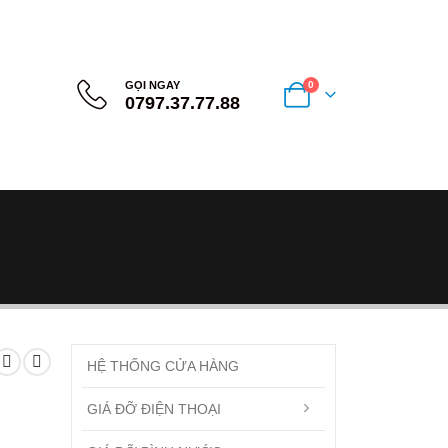
GỌI NGAY
0
0797.37.77.88
HỆ THỐNG CỬA HÀNG
GIÁ ĐỠ ĐIỆN THOẠI