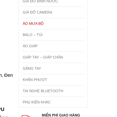
GIÁ ĐỠ BÌNH NƯỚC
GIÁ ĐỠ CAMERA
ÁO MƯA BỘ
BALO – TÚI
ÁO GIÁP
GIÁP TAY – GIÁP CHÂN
GĂNG TAY
m, Đen
KHĂN PHƯỢT
TAI NGHE BLUETOOTH
PHỤ KIỆN KHÁC
PU
MIỄN PHÍ GIAO HÀNG