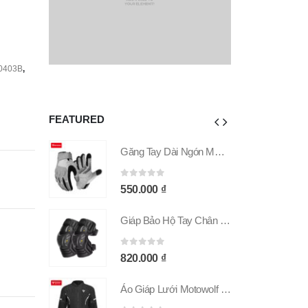
 0403B
,
FEATURED
Găng Tay Dài Ngón MOTOWOLF GM9 Chính Hãng
Găng Tay Dài Ngón MOTOWOLF GM9 Chính Hãng
0
out of 5
0
550.000
₫
Giáp Bảo Hộ Tay Chân MOTOWOLF MDL 1029C
Giáp Bảo Hộ Tay Chân MOTOWOLF MDL 1029C
0
out of 5
0
820.000
₫
Áo Giáp Lưới Motowolf MDL 0530B Chính Hãng
Áo Giáp Lưới Motowolf MDL 0530B Chính Hãng