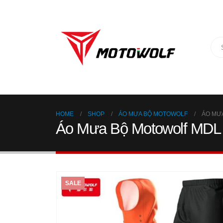
HOME
SHOP
ÁO MƯA BỘ MOTOWOLF
ÁO MƯ
Áo Mưa Bộ Motowolf MDL
SALE