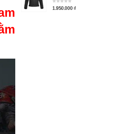
0
out of 5
0
1.950.000
₫
1
am
hằm