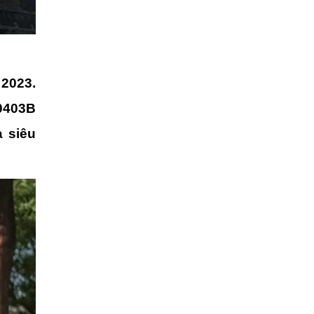
2023.
0403B
à siêu