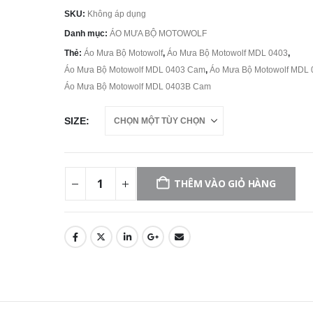
SKU:
Không áp dụng
Danh mục:
ÁO MƯA BỘ MOTOWOLF
Thẻ:
Áo Mưa Bộ Motowolf
,
Áo Mưa Bộ Motowolf MDL 0403
,
Áo Mưa Bộ Motowolf MDL 0403 Cam
,
Áo Mưa Bộ Motowolf MDL
Áo Mưa Bộ Motowolf MDL 0403B Cam
SIZE
Găng Tay Dài Ngón MOTOWOLF GM9 Chính Hãng
THÊM VÀO GIỎ HÀNG
0
out of 5
0
out of 5
550.000
₫
550.000
₫
Giáp Bảo Hộ Tay Chân MOTOWOLF MDL 1029C
0
out of 5
0
out of 5
820.000
₫
820.000
₫
Áo Giáp Lưới Motowolf MDL 0530B Chính Hãng