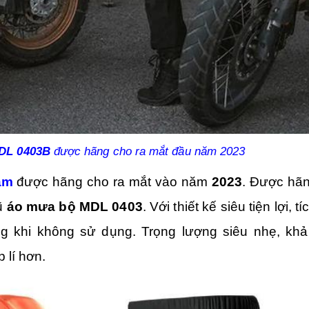
DL 0403B
được hãng cho ra mắt đầu năm 2023
am
được hãng cho ra mắt vào năm
2023
. Được hã
cũ
áo mưa bộ MDL 0403
. Với thiết kế siêu tiện lợi, t
ng khi không sử dụng. Trọng lượng siêu nhẹ, kh
 lí hơn.