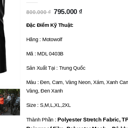
Giá
Giá
795.000
₫
800.000
₫
gốc
hiện
là:
tại
Đặc Điểm Kỹ Thuật:
800.000 ₫.
là:
795.000 ₫.
Hãng : Motowolf
Mã :
MDL 0403B
Sản Xuất Tại : Trung Quốc
Màu : Đen, Cam, Vàng Neon, Xám, Xanh Ca
Vàng, Đen Xanh
Size : S,M,L,XL,2XL
Polyester Stretch Fabric, T
Thành Phần :