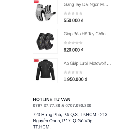
Găng Tay Dài Ngón MOTOWOLF GM9 Chính Hãng
Găng Tay Dài Ngón MOTOWOLF GM9 Chính Hãng
 5
0
out of 5
00
₫
550.000
₫
Giáp Bảo Hộ Tay Chân MOTOWOLF MDL 1029C
Giáp Bảo Hộ Tay Chân MOTOWOLF MDL 1029C
 5
0
out of 5
00
₫
820.000
₫
Áo Giáp Lưới Motowolf MDL 0530B Chính Hãng
Áo Giáp Lưới Motowolf MDL 0530B Chính Hãng
 5
0
out of 5
000
₫
1.950.000
₫
HOTLINE TƯ VẤN
0797.37.77.88 & 0707.090.330
723 Hưng Phú, P.9 Q.8, TP.HCM - 213
Nguyễn Oanh, P.17, Q.Gò Vấp,
TP.HCM.