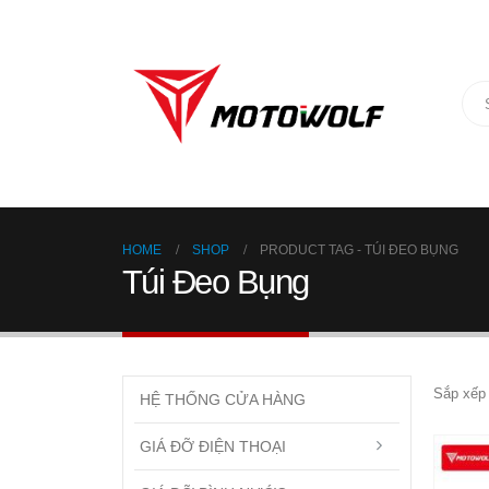
HOME
SHOP
PRODUCT TAG -
TÚI ĐEO BỤNG
Túi Đeo Bụng
Sắp xếp 
HỆ THỐNG CỬA HÀNG
GIÁ ĐỠ ĐIỆN THOẠI