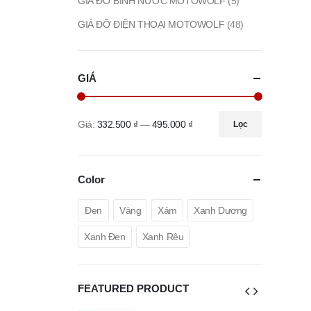
GIÁ ĐỠ BÌNH NƯỚC MOTOWOLF
(5)
GIÁ ĐỠ ĐIỆN THOẠI MOTOWOLF
(48)
GIÁ
Giá:
332.500 ₫
—
495.000 ₫
Lọc
Giá
Giá
tối
tối
thiểu
đa
Color
Đen
Vàng
Xám
Xanh Dương
Xanh Đen
Xanh Rêu
FEATURED PRODUCT