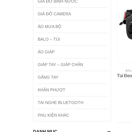
GIÁ ĐỠ BÌNH NƯỚC
GIÁ ĐỠ CAMERA
ÁO MƯA BỘ
BALO – TÚI
ÁO GIÁP
GIÁP TAY – GIÁP CHÂN
BAL
GĂNG TAY
KHĂN PHƯỢT
TAI NGHE BLUETOOTH
PHỤ KIỆN KHÁC
DANH MỤC