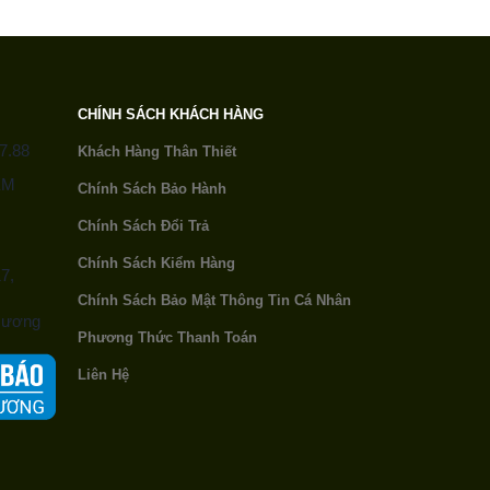
CHÍNH SÁCH KHÁCH HÀNG
7.88
Khách Hàng Thân Thiết
ỂM
Chính Sách Bảo Hành
Chính Sách Đổi Trả
Chính Sách Kiểm Hàng
7,
Chính Sách Bảo Mật
Thông Tin Cá Nhân
 Hương
Phương Thức Thanh Toán
Liên Hệ