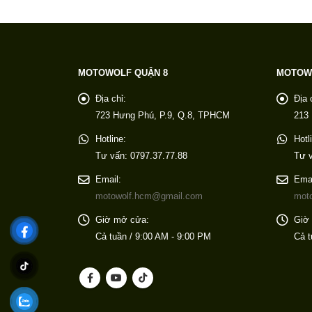
MOTOWOLF QUẬN 8
MOTOW
Địa chỉ:
Địa 
723 Hưng Phú, P.9, Q.8, TPHCM
213
Hotline:
Hotl
Tư vấn: 0797.37.77.88
Tư v
Email:
Emai
motowolf.hcm@gmail.com
mot
Giờ mở cửa:
Giờ
Cả tuần / 9:00 AM - 9:00 PM
Cả t