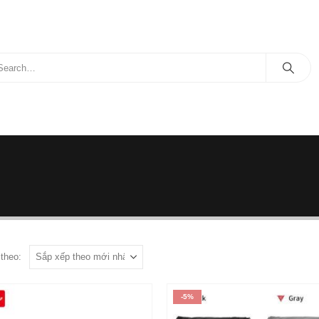
theo:
-5%