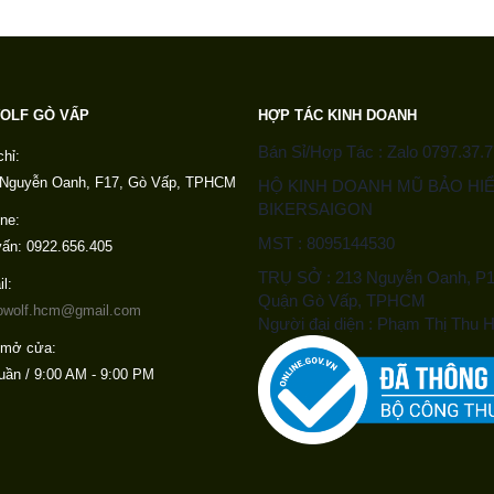
OLF GÒ VẤP
HỢP TÁC KINH DOANH
Bán Sỉ/Hợp Tác : Zalo 0797.37.7
chỉ:
 Nguyễn Oanh, F17, Gò Vấp, TPHCM
HỘ KINH DOANH MŨ BẢO HI
BIKERSAIGON
ine:
MST : 8095144530
ấn: 0922.656.405
TRỤ SỞ : 213 Nguyễn Oanh, P1
l:
Quận Gò Vấp, TPHCM
owolf.hcm@gmail.com
Người đại diện : Phạm Thị Thu
 mở cửa:
uần / 9:00 AM - 9:00 PM