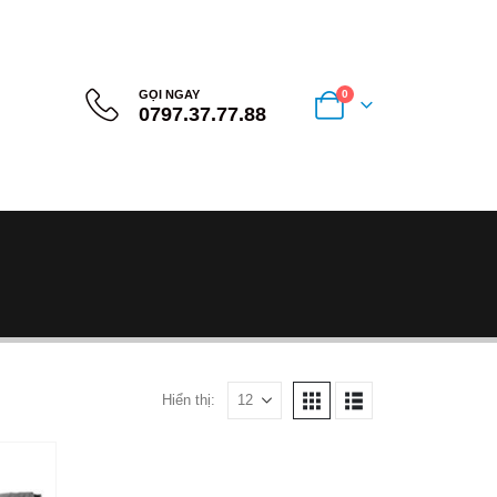
GỌI NGAY
0
0797.37.77.88
Hiển thị: