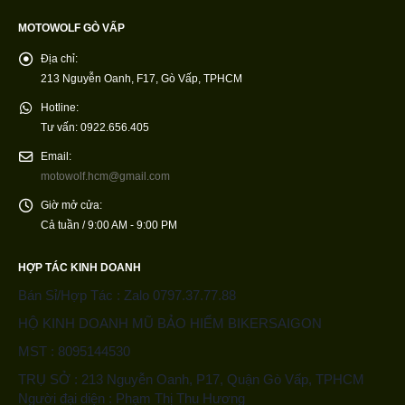
MOTOWOLF GÒ VẤP
Địa chỉ:
213 Nguyễn Oanh, F17, Gò Vấp, TPHCM
Hotline:
Tư vấn: 0922.656.405
Email:
motowolf.hcm@gmail.com
Giờ mở cửa:
Cả tuần / 9:00 AM - 9:00 PM
HỢP TÁC KINH DOANH
Bán Sỉ/Hợp Tác : Zalo 0797.37.77.88
HỘ KINH DOANH MŨ BẢO HIỂM BIKERSAIGON
MST : 8095144530
TRỤ SỞ : 213 Nguyễn Oanh, P17, Quận Gò Vấp, TPHCM
Người đại diện : Phạm Thị Thu Hương