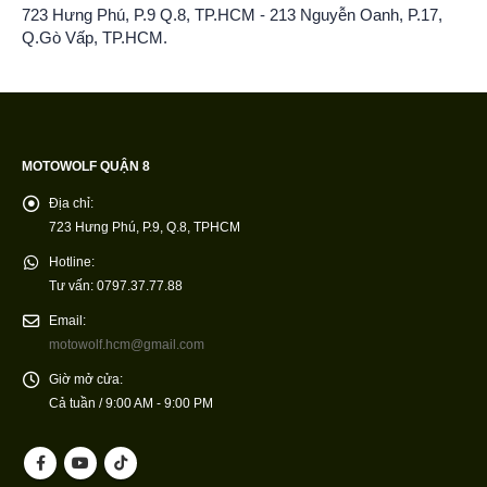
723 Hưng Phú, P.9 Q.8, TP.HCM - 213 Nguyễn Oanh, P.17,
Q.Gò Vấp, TP.HCM.
MOTOWOLF QUẬN 8
Địa chỉ:
723 Hưng Phú, P.9, Q.8, TPHCM
Hotline:
Tư vấn: 0797.37.77.88
Email:
motowolf.hcm@gmail.com
Giờ mở cửa:
Cả tuần / 9:00 AM - 9:00 PM