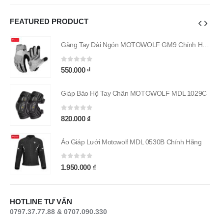
FEATURED PRODUCT
Găng Tay Dài Ngón MOTOWOLF GM9 Chính Hãng
Găng Tay Dài Ngón MOTOWOLF GM9 Chính Hãng
0
out of 5
550.000
₫
9C
Giáp Bảo Hộ Tay Chân MOTOWOLF MDL 1029C
0
out of 5
820.000
₫
g
Áo Giáp Lưới Motowolf MDL 0530B Chính Hãng
0
out of 5
1.950.000
₫
HOTLINE TƯ VẤN
0797.37.77.88 & 0707.090.330