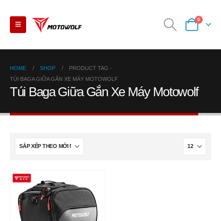
0
HOME
SHOP
PRODUCT TAG -
TÚI BAGA GIỮA GẮN XE MÁY MOTOWOLF
Túi Baga Giữa Gắn Xe Máy Motowolf