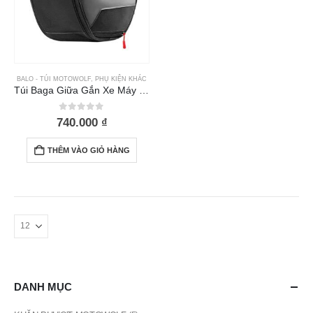
BALO - TÚI MOTOWOLF
,
PHỤ KIỆN KHÁC
Túi Baga Giữa Gắn Xe Máy Motowolf MB5
0
out of 5
740.000
₫
THÊM VÀO GIỎ HÀNG
DANH MỤC