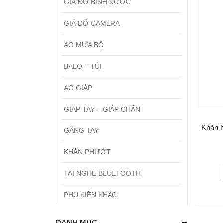
GIÁ ĐỠ BÌNH NƯỚC
GIÁ ĐỠ CAMERA
ÁO MƯA BỘ
BALO – TÚI
ÁO GIÁP
GIÁP TAY – GIÁP CHÂN
Khăn N
GĂNG TAY
KHĂN PHƯỢT
TAI NGHE BLUETOOTH
PHỤ KIỆN KHÁC
DANH MỤC