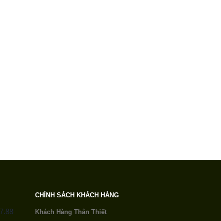
0
out of 5
820.000
₫
i Motowolf MDL 0530B Chính Hãng
Áo Giáp Lưới Motowolf MDL 0530B Chính Hãng
0
out of 5
1.950.000
₫
CHÍNH SÁCH KHÁCH HÀNG
7.88
Khách Hàng Thân Thiết