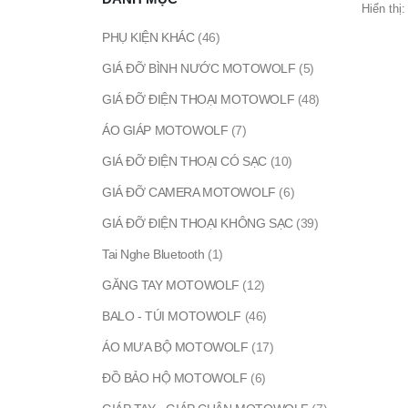
Hiển thị:
PHỤ KIỆN KHÁC
(46)
GIÁ ĐỠ BÌNH NƯỚC MOTOWOLF
(5)
GIÁ ĐỠ ĐIỆN THOẠI MOTOWOLF
(48)
ÁO GIÁP MOTOWOLF
(7)
GIÁ ĐỠ ĐIỆN THOẠI CÓ SẠC
(10)
GIÁ ĐỠ CAMERA MOTOWOLF
(6)
GIÁ ĐỠ ĐIỆN THOẠI KHÔNG SẠC
(39)
Tai Nghe Bluetooth
(1)
GĂNG TAY MOTOWOLF
(12)
BALO - TÚI MOTOWOLF
(46)
ÁO MƯA BỘ MOTOWOLF
(17)
ĐỒ BẢO HỘ MOTOWOLF
(6)