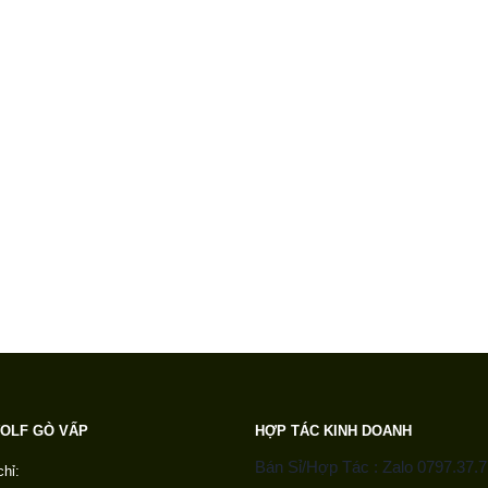
0
out of 5
0
out of 5
820.000
₫
820.000
₫
Áo Giáp Lưới Motowolf MDL 0530B Chính Hãng
Áo Giáp Lướ
0
out of 5
0
out of 5
1.950.000
₫
1.950.000
₫
OLF GÒ VẤP
HỢP TÁC KINH DOANH
Bán Sỉ/Hợp Tác : Zalo 0797.37.7
chỉ: