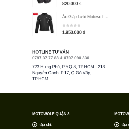
 5
0
out of 5
00
₫
820.000
₫
Áo Giáp Lưới Motowolf MDL 0530B Chính Hãng
Áo Giáp Lưới Motowolf MDL 0530B Chính Hãng
 5
0
out of 5
000
₫
1.950.000
₫
HOTLINE TƯ VẤN
0797.37.77.88 & 0707.090.330
723 Hưng Phú, P.9 Q.8, TP.HCM - 213
Nguyễn Oanh, P.17, Q.Gò Vấp,
TP.HCM.
MOTOWOLF QUẬN 8
MOTOW
Địa chỉ:
Địa 