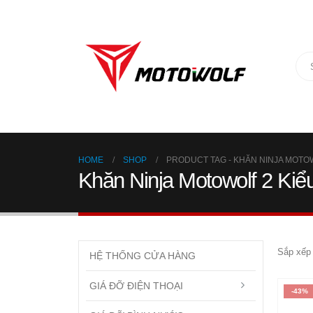
HOME
SHOP
PRODUCT TAG -
KHĂN NINJA MOTOW
Khăn Ninja Motowolf 2 Ki
Sắp xếp 
HỆ THỐNG CỬA HÀNG
GIÁ ĐỠ ĐIỆN THOẠI
-43%