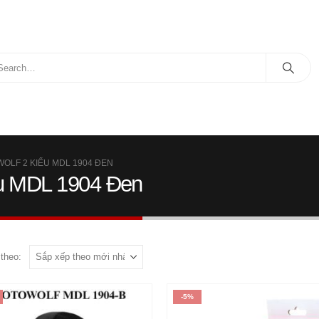
OLF 2 KIỂU MDL 1904 ĐEN
ểu MDL 1904 Đen
theo:
-5%