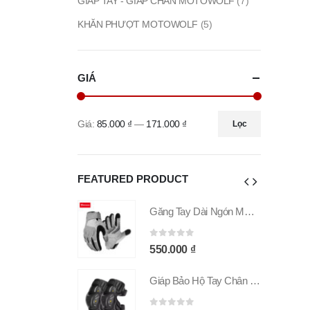
GIÁP TAY - GIÁP CHÂN MOTOWOLF
(7)
KHĂN PHƯỢT MOTOWOLF
(5)
GIÁ
Giá:
85.000 ₫
—
171.000 ₫
Lọc
Giá
Giá
tối
tối
thiểu
đa
FEATURED PRODUCT
Găng Tay Dài Ngón MOTOWOLF GM9 Chính Hãng
Găng Tay Dài Ngón MOTOWOLF GM9 Chính Hãng
 5
0
out of 5
00
₫
550.000
₫
Giáp Bảo Hộ Tay Chân MOTOWOLF MDL 1029C
Giáp Bảo Hộ Tay Chân MOTOWOLF MDL 1029C