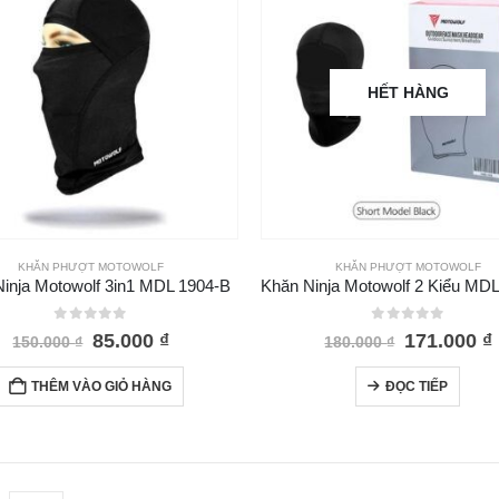
HẾT HÀNG
KHĂN PHƯỢT MOTOWOLF
KHĂN PHƯỢT MOTOWOLF
inja Motowolf 3in1 MDL 1904-B
0
out of 5
0
out of 5
Giá
Giá
Giá
85.000
₫
171.000
₫
150.000
₫
180.000
₫
gốc
hiện
gốc
là:
tại
là:
t
THÊM VÀO GIỎ HÀNG
ĐỌC TIẾP
150.000 ₫.
là:
180.000 ₫.
l
85.000 ₫.