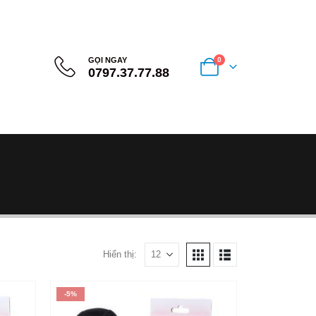
GỌI NGAY
0
0797.37.77.88
Hiển thị:
-5%