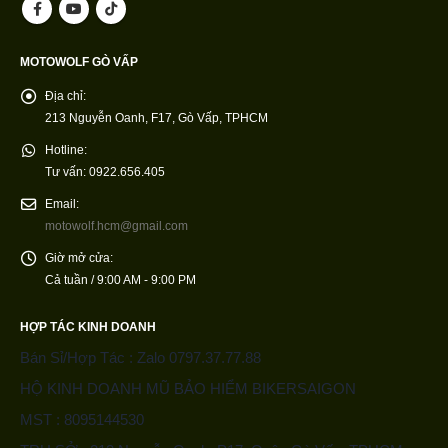
MOTOWOLF GÒ VẤP
Địa chỉ:
213 Nguyễn Oanh, F17, Gò Vấp, TPHCM
Hotline:
Tư vấn: 0922.656.405
Email:
motowolf.hcm@gmail.com
Giờ mở cửa:
Cả tuần / 9:00 AM - 9:00 PM
HỢP TÁC KINH DOANH
Bán Sỉ/Hợp Tác : Zalo 0797.37.77.88
HỘ KINH DOANH MŨ BẢO HIỂM BIKERSAIGON
MST : 8095144530