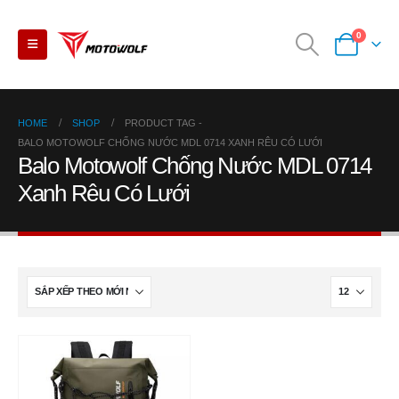
0
HOME
SHOP
PRODUCT TAG -
BALO MOTOWOLF CHỐNG NƯỚC MDL 0714 XANH RÊU CÓ LƯỚI
Balo Motowolf Chống Nước MDL 0714
Xanh Rêu Có Lưới