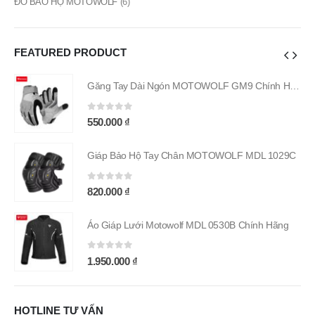
ĐỒ BẢO HỘ MOTOWOLF
(6)
FEATURED PRODUCT
Găng Tay Dài Ngón MOTOWOLF GM9 Chính Hãng
Găng Tay Dài Ngón MOTOWOLF GM9 Chính Hãng
0
out of 5
550.000
₫
9C
Giáp Bảo Hộ Tay Chân MOTOWOLF MDL 1029C
0
out of 5
820.000
₫
g
Áo Giáp Lưới Motowolf MDL 0530B Chính Hãng
0
out of 5
1.950.000
₫
HOTLINE TƯ VẤN