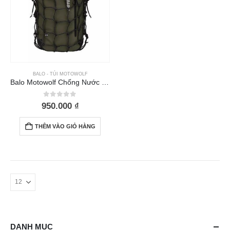
BALO - TÚI MOTOWOLF
Balo Motowolf Chống Nước MDL 0714 Xanh Rêu Có Lưới
0
out of 5
950.000
₫
THÊM VÀO GIỎ HÀNG
DANH MỤC