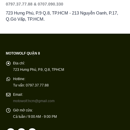
0797.37.77.88 & 0707.090.330
723 Hưng Phú, P.9 Q.8, TP.HCM - 213 Nguyễn Oanh, P.17,
Q.Gò Vấp, TP.HCM.
MOTOWOLF QUẬN 8
Địa chỉ:
723 Hưng Phú, P.9, Q.8, TPHCM
Hotline:
Tư vấn: 0797.37.77.88
Email:
motowolf.hcm@gmail.com
Giờ mở cửa:
Cả tuần / 9:00 AM - 9:00 PM