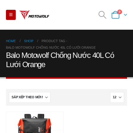
0
HOME
SHOP
PRODUCT TAG -
BALO MOTOWOLF CHỐNG NƯỚC 40L CÓ LƯỚI ORANGE
Balo Motowolf Chống Nước 40L Có
Lưới Orange