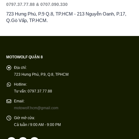
0797.37.77.88 & 0707.090.330
723 Hưng Phú, P.9 Q.8, TP.HCM - 213 Nguyễn Oanh, P.17,
Q.Gò Vấp, TP.HCM.
MOTOWOLF QUẬN 8
Địa chỉ:
723 Hưng Phú, P.9, Q.8, TPHCM
Hotline:
Tư vấn: 0797.37.77.88
Email:
motowolf.hcm@gmail.com
Giờ mở cửa:
Cả tuần / 9:00 AM - 9:00 PM