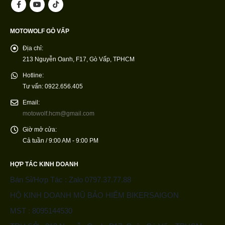
MOTOWOLF GÒ VẤP
Địa chỉ:
213 Nguyễn Oanh, F17, Gò Vấp, TPHCM
Hotline:
Tư vấn: 0922.656.405
Email:
motowolf.hcm@gmail.com
Giờ mở cửa:
Cả tuần / 9:00 AM - 9:00 PM
HỢP TÁC KINH DOANH
Bán Sỉ/Hợp Tác : Zalo 0797.37.77.88
HỘ KINH DOANH MŨ BẢO HIỂM BIKERSAIGON
MST : 8095144530