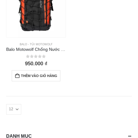
BALO - TÚI MOTOWOLF
Balo Motowolf Chống Nước MDL 0714 Đen Cam Có Lưới
0
out of 5
950.000
₫
THÊM VÀO GIỎ HÀNG
DANH MỤC