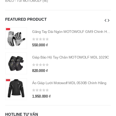
BALO - TÚI MOTOWOLF
(46)
FEATURED PRODUCT
Găng Tay Dài Ngón MOTOWOLF GM9 Chính Hãng
Găng Tay Dài Ngón MOTOWOLF GM9 Chính Hãng
0
out of 5
550.000
₫
9C
Giáp Bảo Hộ Tay Chân MOTOWOLF MDL 1029C
0
out of 5
820.000
₫
g
Áo Giáp Lưới Motowolf MDL 0530B Chính Hãng
0
out of 5
1.950.000
₫
HOTLINE TƯ VẤN