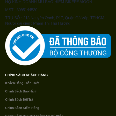
HỘ KINH DOANH MŨ BẢO HIỂM BIKERSAIGON
MST : 8095144530
TRỤ SỞ : 213 Nguyễn Oanh, P17, Quận Gò Vấp, TPHCM
Người đại diện : Phạm Thị Thu Hương
CHÍNH SÁCH KHÁCH HÀNG
Khách Hàng Thân Thiết
Chính Sách Bảo Hành
Chính Sách Đổi Trả
Chính Sách Kiểm Hàng