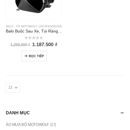
BALO - TÚI MOTOWOLF
,
UNCATEGORIZED
Balo Buộc Sau Xe, Túi Ràng Yên Xe Motowolf MDL 0705B
0
out of 5
Giá
Giá
1.187.500
₫
1.250.000
₫
gốc
hiện
là:
tại
ĐỌC TIẾP
1.250.000 ₫.
là:
1.187.500 ₫.
DANH MỤC
ÁO MƯA BỘ MOTOWOLF
(17)