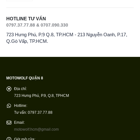
HOTLINE TƯ VẤN
0797.37.77.88 & 0707.090.330
723 Hưng Phú, P.9 Q.8, TP.HCM - 213 Nguyễn Oanh, P.17,
Q.Gò Vấp, TP.HCM.
MOTOWOLF QUẬN 8
Địa chỉ:
723 Hưng Phú, P.9, Q.8, TPHCM
Hotline:
Tư vấn: 0797.37.77.88
Email:
motowolf.hcm@gmail.com
Giờ mở cửa: