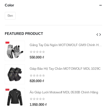
Color
Đen
FEATURED PRODUCT
Găng Tay Dài Ngón MOTOWOLF GM9 Chính Hãng
Găng Tay Dài Ngón MOTOWOLF GM9 Chính Hãng
0
out of 5
550.000
₫
9C
Giáp Bảo Hộ Tay Chân MOTOWOLF MDL 1029C
0
out of 5
820.000
₫
g
Áo Giáp Lưới Motowolf MDL 0530B Chính Hãng
0
out of 5
1.950.000
₫