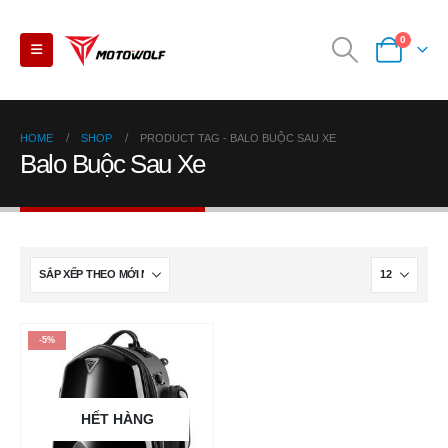
0
HOME
SHOP
PRODUCT TAG -
BALO BUỘC SAU XE
Balo Buộc Sau Xe
-5%
HẾT HÀNG