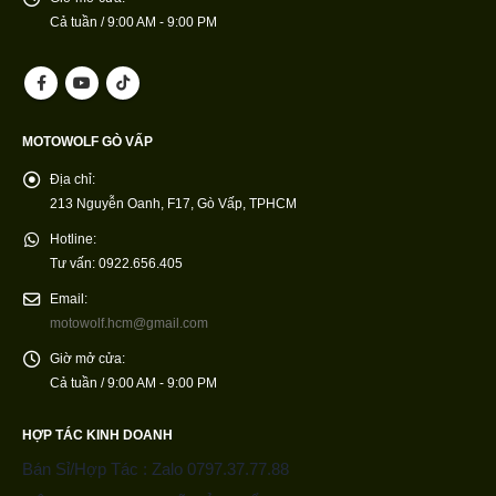
Cả tuần / 9:00 AM - 9:00 PM
MOTOWOLF GÒ VẤP
Địa chỉ:
213 Nguyễn Oanh, F17, Gò Vấp, TPHCM
Hotline:
Tư vấn: 0922.656.405
Email:
motowolf.hcm@gmail.com
Giờ mở cửa:
Cả tuần / 9:00 AM - 9:00 PM
HỢP TÁC KINH DOANH
Bán Sỉ/Hợp Tác : Zalo 0797.37.77.88