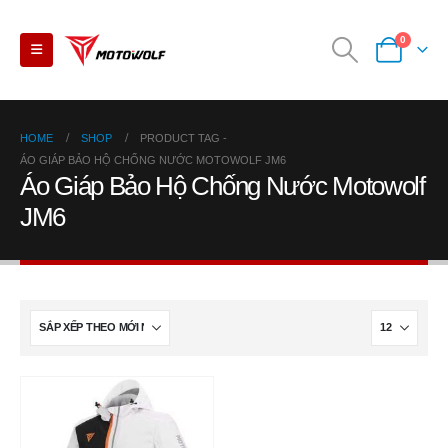
0
HOME
SHOP
PRODUCT TAG -
ÁO GIÁP BẢO HỘ CHỐNG NƯỚC MOTOWOLF JM6
Áo Giáp Bảo Hộ Chống Nước Motowolf
JM6