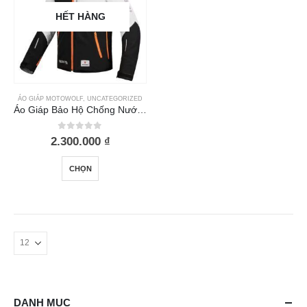
HẾT HÀNG
ÁO GIÁP MOTOWOLF
,
UNCATEGORIZED
Áo Giáp Bảo Hộ Chống Nước Motowolf JM6
0
out of 5
2.300.000
₫
Sản
CHỌN
phẩm
này
có
nhiều
biến
thể.
Các
tùy
chọn
DANH MỤC