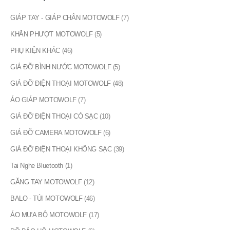
có
thể
GIÁP TAY - GIÁP CHÂN MOTOWOLF
(7)
được
KHĂN PHƯỢT MOTOWOLF
(5)
chọn
trên
PHỤ KIỆN KHÁC
(46)
trang
GIÁ ĐỠ BÌNH NƯỚC MOTOWOLF
(5)
sản
GIÁ ĐỠ ĐIỆN THOẠI MOTOWOLF
(48)
phẩm
ÁO GIÁP MOTOWOLF
(7)
GIÁ ĐỠ ĐIỆN THOẠI CÓ SẠC
(10)
GIÁ ĐỠ CAMERA MOTOWOLF
(6)
GIÁ ĐỠ ĐIỆN THOẠI KHÔNG SẠC
(39)
Tai Nghe Bluetooth
(1)
GĂNG TAY MOTOWOLF
(12)
BALO - TÚI MOTOWOLF
(46)
ÁO MƯA BỘ MOTOWOLF
(17)