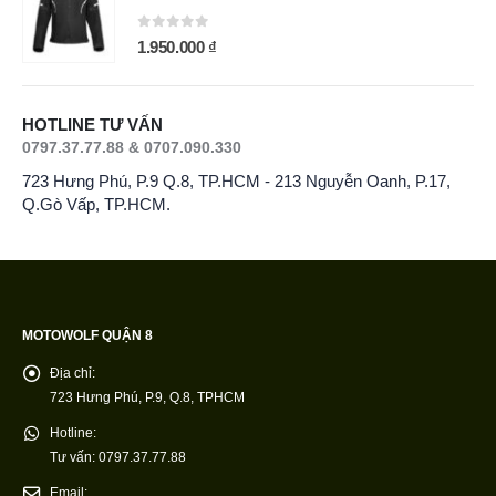
0
out of 5
1.950.000
₫
HOTLINE TƯ VẤN
0797.37.77.88 & 0707.090.330
723 Hưng Phú, P.9 Q.8, TP.HCM - 213 Nguyễn Oanh, P.17,
Q.Gò Vấp, TP.HCM.
MOTOWOLF QUẬN 8
Địa chỉ:
723 Hưng Phú, P.9, Q.8, TPHCM
Hotline:
Tư vấn: 0797.37.77.88
Email: