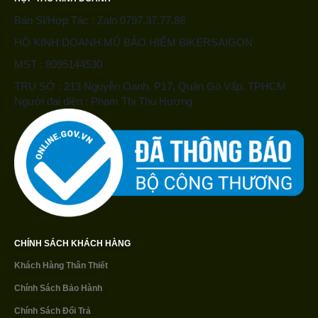
Bán Sỉ/Hợp Tác : Zalo 0797.37.77.88
HỘ KINH DOANH MŨ BẢO HIỂM BIKERSAIGON
MST : 8095144530
TRỤ SỞ : 213 Nguyễn Oanh, P17, Quận Gò Vấp, TPHCM
Người đại diện : Phạm Thị Thu Hương
CHÍNH SÁCH KHÁCH HÀNG
Khách Hàng Thân Thiết
Chính Sách Bảo Hành
Chính Sách Đổi Trả