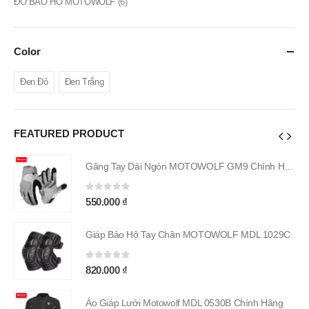
ĐỒ BẢO HỘ MOTOWOLF
(6)
Color
Đen Đỏ
Đen Trắng
FEATURED PRODUCT
Găng Tay Dài Ngón MOTOWOLF GM9 Chính Hãng
Găng Tay Dài Ngón MOTOWOLF GM9 Chính Hãng
0
out of 5
550.000
₫
9C
Giáp Bảo Hộ Tay Chân MOTOWOLF MDL 1029C
0
out of 5
820.000
₫
g
Áo Giáp Lưới Motowolf MDL 0530B Chính Hãng