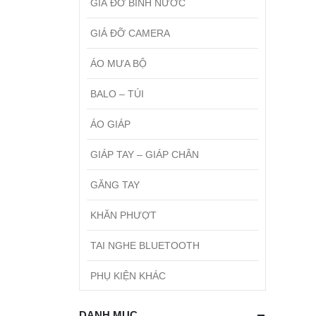
GIÁ ĐỠ BÌNH NƯỚC
GIÁ ĐỠ CAMERA
ÁO MƯA BỘ
BALO – TÚI
ÁO GIÁP
GIÁP TAY – GIÁP CHÂN
GĂNG TAY
KHĂN PHƯỢT
TAI NGHE BLUETOOTH
PHỤ KIỆN KHÁC
DANH MỤC