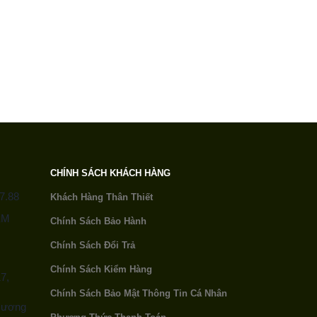
CHÍNH SÁCH KHÁCH HÀNG
7.88
Khách Hàng Thân Thiết
ỂM
Chính Sách Bảo Hành
Chính Sách Đổi Trả
Chính Sách Kiểm Hàng
7,
Chính Sách Bảo Mật
Thông Tin Cá Nhân
 Hương