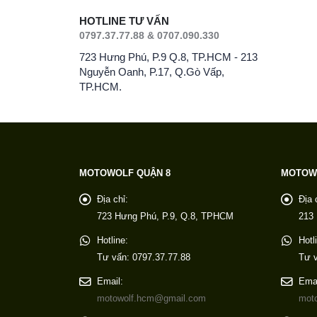
HOTLINE TƯ VẤN
0797.37.77.88 & 0707.090.330
723 Hưng Phú, P.9 Q.8, TP.HCM - 213
Nguyễn Oanh, P.17, Q.Gò Vấp,
TP.HCM.
MOTOWOLF QUẬN 8
MOTOW
Địa chỉ:
Địa 
723 Hưng Phú, P.9, Q.8, TPHCM
213
Hotline:
Hotl
Tư vấn: 0797.37.77.88
Tư v
Email:
Emai
motowolf.hcm@gmail.com
mot