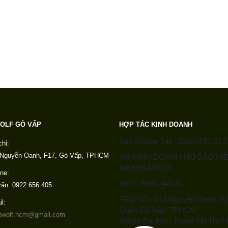
OLF GÒ VẤP
HỢP TÁC KINH DOANH
Bán Sỉ/Hợp Tác : Zalo 0797.37.7
chỉ:
 Nguyễn Oanh, F17, Gò Vấp, TPHCM
HỘ KINH DOANH MŨ BẢO HI
BIKERSAIGON
ine:
MST : 8095144530
ấn: 0922.656.405
TRỤ SỞ : 213 Nguyễn Oanh, P1
l:
Quận Gò Vấp, TPHCM
owolf.hcm@gmail.com
Người đại diện : Phạm Thị Thu